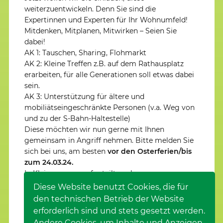
weiterzuentwickeln. Denn Sie sind die
Expertinnen und Experten für Ihr Wohnumfeld!
Mitdenken, Mitplanen, Mitwirken – Seien Sie
dabei!
AK 1: Tauschen, Sharing, Flohmarkt
AK 2: Kleine Treffen z.B. auf dem Rathausplatz
erarbeiten, für alle Generationen soll etwas dabei
sein.
AK 3: Unterstützung für ältere und
mobiliätseingeschränkte Personen (v.a. Weg von
und zu der S-Bahn-Haltestelle)
Diese möchten wir nun gerne mit Ihnen
gemeinsam in Angriff nehmen. Bitte melden Sie
sich bei uns, am besten
vor den Osterferien/bis
zum 24.03.24.
In Kleingruppen aufgeteilt nach…
weiterlesen
Diese Website benutzt Cookies, die für
den technischen Betrieb der Website
Seite 4 von 16.
erforderlich sind und stets gesetzt werden.
Vorherige
1
…
3
4
5
…
16
Nächste
Andere Cookies, um Inhalte und Anzeigen