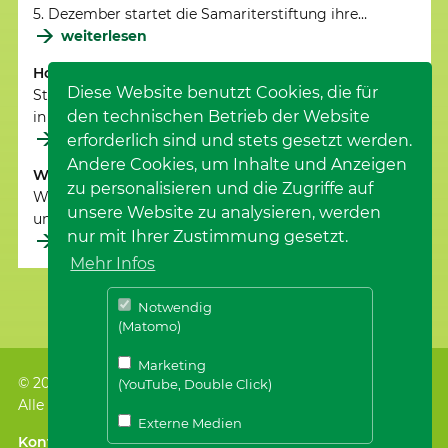
5. Dezember startet die Samariterstiftung ihre…
weiterlesen
Hospizstiftung Aalen seit fünf Jahren aktiv
Diese Website benutzt Cookies, die für
Stiftende und Interessierte trafen sich in der Villa Köpf
den technischen Betrieb der Website
in Aalen.
weiterlesen
erforderlich sind und stets gesetzt werden.
Andere Cookies, um Inhalte und Anzeigen
Wir trauern um Frank Wößner
zu personalisieren und die Zugriffe auf
Wir sind unendlich traurig über den plötzlichen Tod
unsere Website zu analysieren, werden
unseres Vorstandsvorsitzenden.
nur mit Ihrer Zustimmung gesetzt.
weiterlesen
Mehr Infos
Notwendig
(Matomo)
Marketing
© 2026
Stiftung ZEIT FÜR MENSCHEN
, Nürtingen
(YouTube, Double Click)
Alle Rechte vorbehalten.
Externe Medien
Kontakt
｜
Impressum