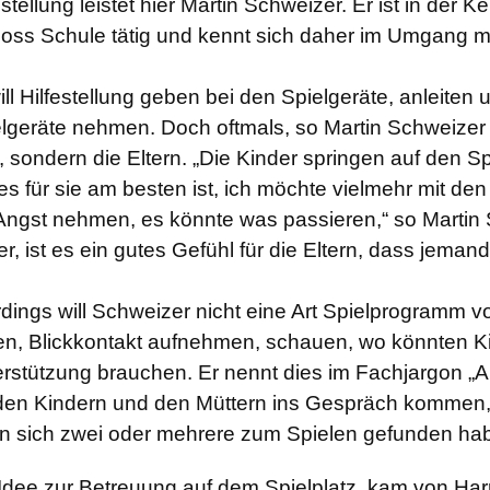
estellung leistet hier Martin Schweizer. Er ist in der
oss Schule tätig und kennt sich daher im Umgang mi
ill Hilfestellung geben bei den Spielgeräte, anleiten
lgeräte nehmen. Doch oftmals, so Martin Schweizer s
, sondern die Eltern. „Die Kinder springen auf den Sp
es für sie am besten ist, ich möchte vielmehr mit d
 Angst nehmen, es könnte was passieren,“ so Marti
er, ist es ein gutes Gefühl für die Eltern, dass jemand 
rdings will Schweizer nicht eine Art Spielprogramm vo
ten, Blickkontakt aufnehmen, schauen, wo könnten 
rstützung brauchen. Er nennt dies im Fachjargon „An
 den Kindern und den Müttern ins Gespräch kommen
n sich zwei oder mehrere zum Spielen gefunden hab
Idee zur Betreuung auf dem Spielplatz, kam von Harry