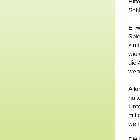
Hilf
Schl
Er w
Spie
sind
wie 
die
weit
Alle
hal
Unte
mit
wen
Die 