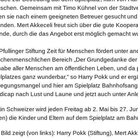
schen. Gemeinsam mit Timo Kühnel von der Stadtver
en sie nach einem geeigneten Betreuer gesucht und
nden. Mert Akkeceli freut sich über die gute Kooperat
nde, durch die das Angebot erst möglich gemacht w
Pfullinger Stiftung Zeit für Menschen fördert unter 
chenmenschlichen Bereich „Der Grundgedanke der St
habe aller Menschen am öffentlichen Leben, und da p
lplatzes ganz wunderbar,“ so Harry Pokk und er ergä
egungsmangel und hier am Spielplatz Bahnhofsange
icap nach Lust und Laune und jetzt auch unter Anle
in Schweizer wird jeden Freitag ab 2. Mai bis 27. Ju
en) die Kinder und Eltern auf dem Spielplatz am Ba
Bild zeigt (von links): Harry Pokk (Stiftung), Mert Ak