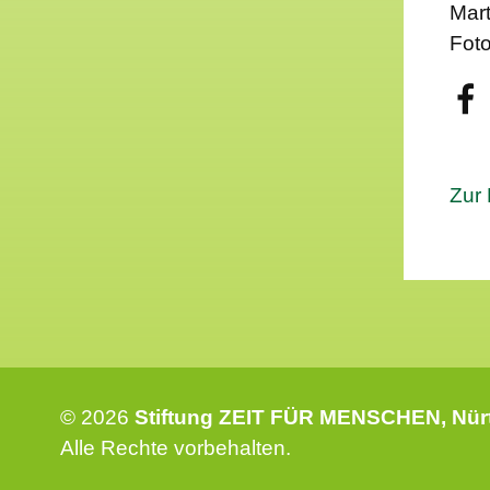
Mart
Foto
Zur 
© 2026
Stiftung ZEIT FÜR MENSCHEN
, Nü
Alle Rechte vorbehalten.