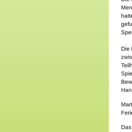
Men
hatt
gefu
Spe
Die 
zwis
Teil
Spie
Bew
Hand
Mart
Feri
Das 