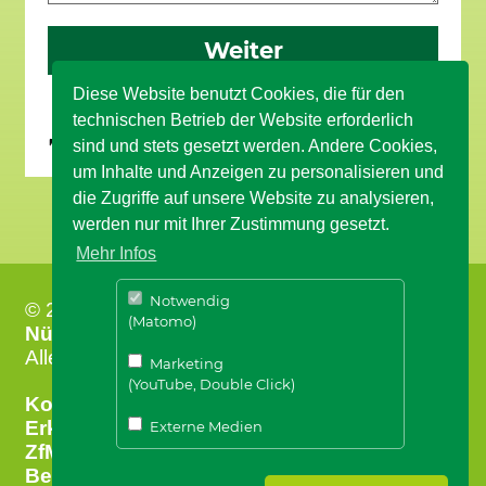
Weiter
Diese Website benutzt Cookies, die für den
technischen Betrieb der Website erforderlich
Seite übersetzen
sind und stets gesetzt werden. Andere Cookies,
um Inhalte und Anzeigen zu personalisieren und
die Zugriffe auf unsere Website zu analysieren,
werden nur mit Ihrer Zustimmung gesetzt.
Mehr Infos
Notwendig
© 2026
Stiftung ZEIT FÜR MENSCHEN
,
(Matomo)
Nürtingen
Alle Rechte vorbehalten.
Marketing
(YouTube, Double Click)
Kontakt
｜
Impressum
Erklärung zur Barrierefreiheit
Externe Medien
ZfM
｜
Datenschutz
｜
Datenschutz für
Bewerber